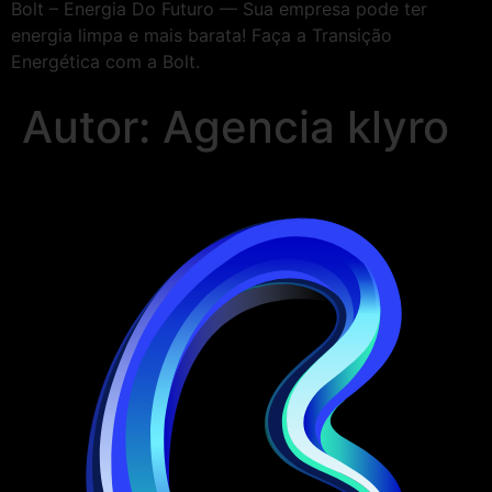
Bolt – Energia Do Futuro — Sua empresa pode ter
energia limpa e mais barata! Faça a Transição
Energética com a Bolt.
Autor:
Agencia klyro